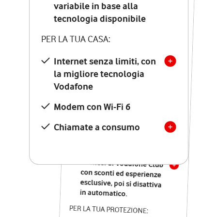
Costo di attivazione
variabile in base alla
variabile in base alla
tecnologia disponibile
tecnologia disponibile
PER LA TUA CASA:
PER LA TUA CASA:
Internet senza limiti, con
la migliore tecnologia
Internet senza limiti, con
la migliore tecnologia
Vodafone
Vodafone
Modem Seven con Wi-Fi 7
Modem con Wi-Fi 6
Chiamate illimitate verso
numeri fissi e mobili
Chiamate a consumo
nazionali
SOLO SE ATTIVI ONLINE:
12 mesi di Vodafone Club
con sconti ed esperienze
esclusive, poi si disattiva
in automatico.
PER LA TUA PROTEZIONE: