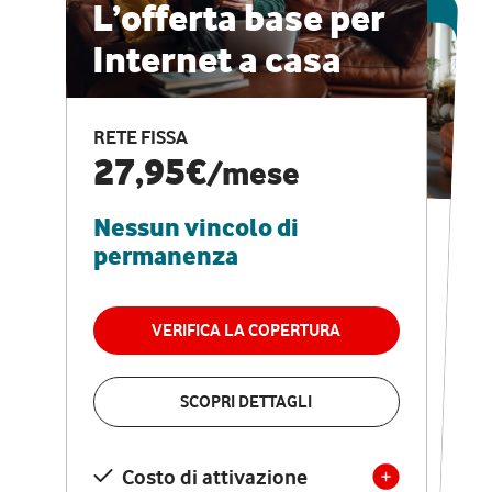
ESCLUSIVA ONLINE
L’offerta base per
Internet a casa
CASA PRO
Internet veloce e
RETE FISSA
vantaggi speciali
27,95€
/mese
Nessun vincolo di
RETE FISSA + VODAFONE CLUB
29,95€
/mese
permanenza
Nessun vincolo di
permanenza
VERIFICA LA COPERTURA
VERIFICA LA COPERTURA
SCOPRI DETTAGLI
SCOPRI DETTAGLI
Costo di attivazione