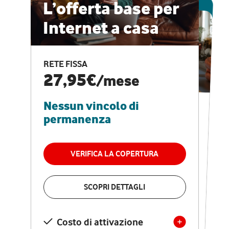
ESCLUSIVA ONLINE
L’offerta base per
Internet a casa
CASA PRO
Internet veloce e
RETE FISSA
vantaggi speciali
27,95€
/mese
Nessun vincolo di
RETE FISSA + VODAFONE CLUB
29,95€
/mese
permanenza
Nessun vincolo di
permanenza
VERIFICA LA COPERTURA
VERIFICA LA COPERTURA
SCOPRI DETTAGLI
SCOPRI DETTAGLI
Costo di attivazione