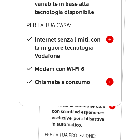
Costo di attivazione
variabile in base alla
variabile in base alla
tecnologia disponibile
tecnologia disponibile
PER LA TUA CASA:
PER LA TUA CASA:
Internet senza limiti, con
la migliore tecnologia
Internet senza limiti, con
la migliore tecnologia
Vodafone
Vodafone
Modem Seven con Wi-Fi 7
Modem con Wi-Fi 6
Chiamate illimitate verso
numeri fissi e mobili
Chiamate a consumo
nazionali
SOLO SE ATTIVI ONLINE:
12 mesi di Vodafone Club
con sconti ed esperienze
esclusive, poi si disattiva
in automatico.
PER LA TUA PROTEZIONE: