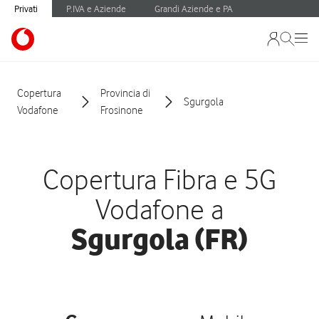
Privati
P.IVA e Aziende
Grandi Aziende e PA
Copertura
Provincia di
Sgurgola
Vodafone
Frosinone
Copertura Fibra e 5G
Vodafone a
Sgurgola (FR)