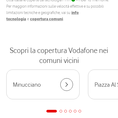
città italiane coperte da tecnologia FTTH
– Fiber To The Home.
Per maggiori informazioni sulle velocità effettive e su possibili
limitazioni tecniche e geografiche, vai su
info
tecnologia
e
copertura comuni
.
Scopri la copertura Vodafone nei
comuni vicini
Minucciano
Piazza Al