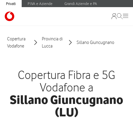
Privati
P.IVA e Aziende
Grandi Aziende e PA
Copertura
Provincia di
Sillano Giuncugnano
Vodafone
Lucca
Copertura Fibra e 5G
Vodafone a
Sillano Giuncugnano
(LU)