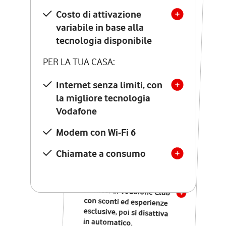
Costo di attivazione
Costo di attivazione
variabile in base alla
variabile in base alla
tecnologia disponibile
tecnologia disponibile
PER LA TUA CASA:
PER LA TUA CASA:
Internet senza limiti, con
la migliore tecnologia
Internet senza limiti, con
la migliore tecnologia
Vodafone
Vodafone
Modem Seven con Wi-Fi 7
Modem con Wi-Fi 6
Chiamate illimitate verso
numeri fissi e mobili
Chiamate a consumo
nazionali
SOLO SE ATTIVI ONLINE:
12 mesi di Vodafone Club
con sconti ed esperienze
esclusive, poi si disattiva
in automatico.