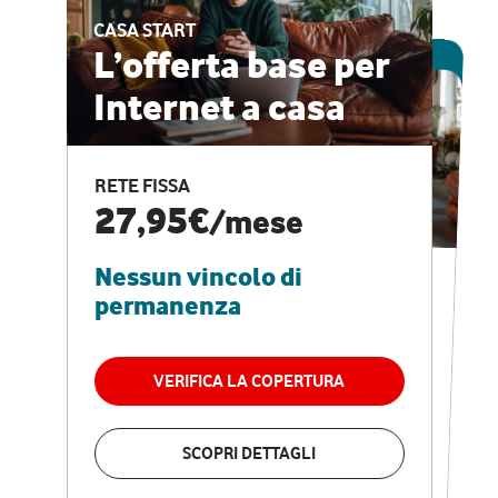
CASA START
ESCLUSIVA ONLINE
L’offerta base per
Internet a casa
CASA PRO
Internet veloce e
RETE FISSA
vantaggi speciali
27,95€
/mese
Nessun vincolo di
RETE FISSA + VODAFONE CLUB
29,95€
/mese
permanenza
Nessun vincolo di
permanenza
VERIFICA LA COPERTURA
VERIFICA LA COPERTURA
SCOPRI DETTAGLI
SCOPRI DETTAGLI