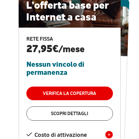
ESCLUSIVA ONLINE
L’offerta base per
Internet a casa
CASA PRO
Internet veloce e
RETE FISSA
vantaggi speciali
27,95€
/mese
Nessun vincolo di
RETE FISSA + VODAFONE CLUB
29,95€
/mese
permanenza
Nessun vincolo di
permanenza
VERIFICA LA COPERTURA
VERIFICA LA COPERTURA
SCOPRI DETTAGLI
SCOPRI DETTAGLI
Costo di attivazione