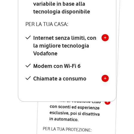
Costo di attivazione
variabile in base alla
variabile in base alla
tecnologia disponibile
tecnologia disponibile
PER LA TUA CASA:
PER LA TUA CASA:
Internet senza limiti, con
la migliore tecnologia
Internet senza limiti, con
la migliore tecnologia
Vodafone
Vodafone
Modem Seven con Wi-Fi 7
Modem con Wi-Fi 6
Chiamate illimitate verso
numeri fissi e mobili
Chiamate a consumo
nazionali
SOLO SE ATTIVI ONLINE:
12 mesi di Vodafone Club
con sconti ed esperienze
esclusive, poi si disattiva
in automatico.
PER LA TUA PROTEZIONE: