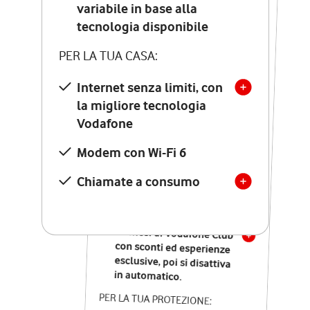
Costo di attivazione
variabile in base alla
variabile in base alla
tecnologia disponibile
tecnologia disponibile
PER LA TUA CASA:
PER LA TUA CASA:
Internet senza limiti, con
la migliore tecnologia
Internet senza limiti, con
la migliore tecnologia
Vodafone
Vodafone
Modem Seven con Wi-Fi 7
Modem con Wi-Fi 6
Chiamate illimitate verso
numeri fissi e mobili
Chiamate a consumo
nazionali
SOLO SE ATTIVI ONLINE:
12 mesi di Vodafone Club
con sconti ed esperienze
esclusive, poi si disattiva
in automatico.
PER LA TUA PROTEZIONE: