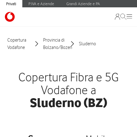
Privati
P.IVA e Aziende
Grandi Aziende e PA
Copertura
Provincia di
Sluderno
Vodafone
Bolzano/Bozen
Copertura Fibra e 5G
Vodafone a
Sluderno (BZ)