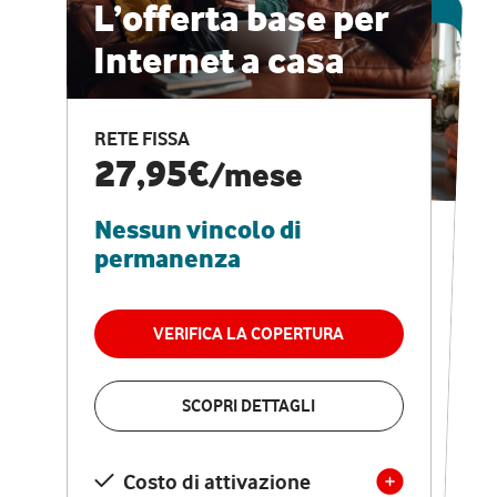
ESCLUSIVA ONLINE
L’offerta base per
Internet a casa
CASA PRO
Internet veloce e
RETE FISSA
vantaggi speciali
27,95€
/mese
Nessun vincolo di
RETE FISSA + VODAFONE CLUB
29,95€
/mese
permanenza
Nessun vincolo di
permanenza
VERIFICA LA COPERTURA
VERIFICA LA COPERTURA
SCOPRI DETTAGLI
SCOPRI DETTAGLI
Costo di attivazione