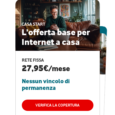
CASA START
ESCLUSIVA ONLINE
L’offerta base per
Internet a casa
CASA PRO
Internet veloce e
RETE FISSA
vantaggi speciali
27,95€
/mese
Nessun vincolo di
RETE FISSA + VODAFONE CLUB
29,95€
/mese
permanenza
Nessun vincolo di
permanenza
VERIFICA LA COPERTURA