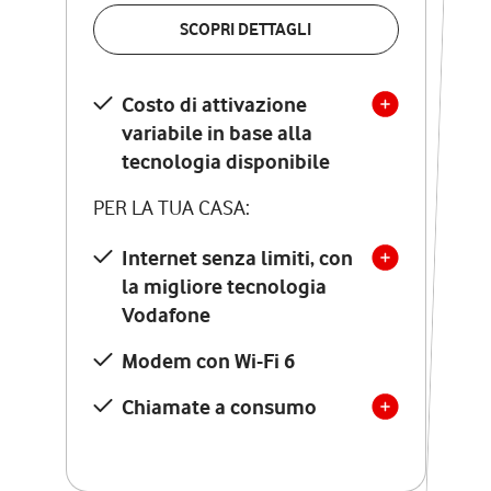
VERIFICA LA COPERTURA
SCOPRI DETTAGLI
SCOPRI DETTAGLI
Costo di attivazione
Costo di attivazione
variabile in base alla
variabile in base alla
tecnologia disponibile
tecnologia disponibile
PER LA TUA CASA:
PER LA TUA CASA:
Internet senza limiti, con
la migliore tecnologia
Internet senza limiti, con
la migliore tecnologia
Vodafone
Vodafone
Modem Seven con Wi-Fi 7
Modem con Wi-Fi 6
Chiamate illimitate verso
numeri fissi e mobili
Chiamate a consumo
nazionali
SOLO SE ATTIVI ONLINE:
12 mesi di Vodafone Club
con sconti ed esperienze
esclusive, poi si disattiva