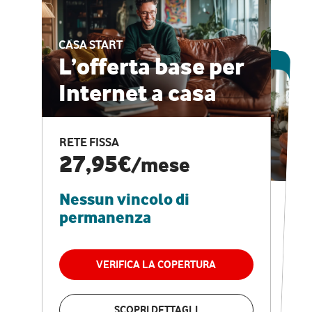
CASA START
ESCLUSIVA ONLINE
L’offerta base per
Internet a casa
CASA PRO
Internet veloce e
RETE FISSA
vantaggi speciali
27,95€
/mese
Nessun vincolo di
RETE FISSA + VODAFONE CLUB
29,95€
/mese
permanenza
Nessun vincolo di
permanenza
VERIFICA LA COPERTURA
VERIFICA LA COPERTURA
SCOPRI DETTAGLI