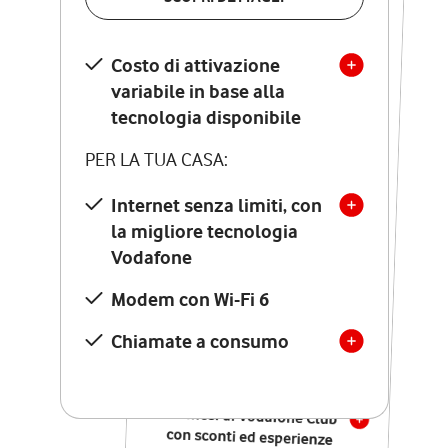
SCOPRI DETTAGLI
Costo di attivazione
Costo di attivazione
variabile in base alla
variabile in base alla
tecnologia disponibile
tecnologia disponibile
PER LA TUA CASA:
PER LA TUA CASA:
Internet senza limiti, con
la migliore tecnologia
Internet senza limiti, con
la migliore tecnologia
Vodafone
Vodafone
Modem Seven con Wi-Fi 7
Modem con Wi-Fi 6
Chiamate illimitate verso
numeri fissi e mobili
Chiamate a consumo
nazionali
SOLO SE ATTIVI ONLINE:
12 mesi di Vodafone Club
con sconti ed esperienze
esclusive, poi si disattiva