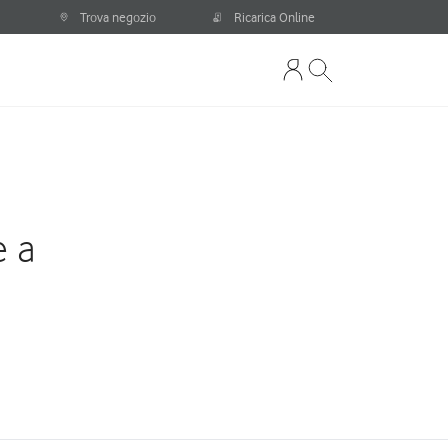
Trova negozio
Ricarica Online
e a