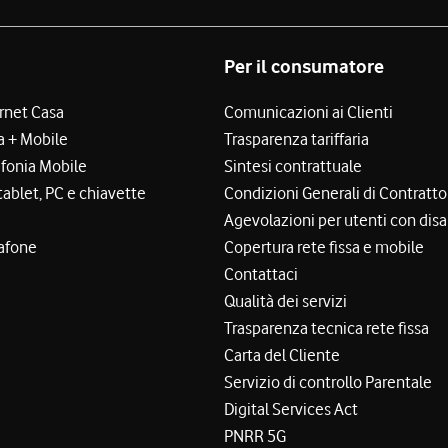
Per il consumatore
ernet Casa
Comunicazioni ai Clienti
a + Mobile
Trasparenza tariffaria
efonia Mobile
Sintesi contrattuale
tablet, PC e chiavette
Condizioni Generali di Contratto
Agevolazioni per utenti con disa
afone
Copertura rete fissa e mobile
Contattaci
Qualità dei servizi
Trasparenza tecnica rete fissa
Carta del Cliente
Servizio di controllo Parentale
Digital Services Act
PNRR 5G