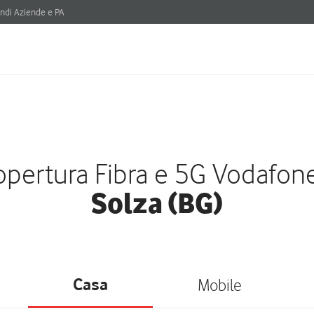
ndi Aziende e PA
pertura Fibra e 5G Vodafon
Solza (BG)
Casa
Mobile