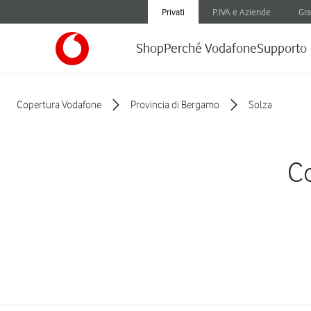
Privati
P.IVA e Aziende
Gra
Shop
Perché Vodafone
Supporto
Copertura Vodafone
Provincia di Bergamo
Solza
Co