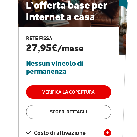
ESCLUSIVA ONLINE
L’offerta base per
Internet a casa
CASA PRO
Internet veloce e
RETE FISSA
vantaggi speciali
27,95€
/mese
Nessun vincolo di
RETE FISSA + VODAFONE CLUB
29,95€
/mese
permanenza
Nessun vincolo di
permanenza
VERIFICA LA COPERTURA
VERIFICA LA COPERTURA
SCOPRI DETTAGLI
SCOPRI DETTAGLI
Costo di attivazione