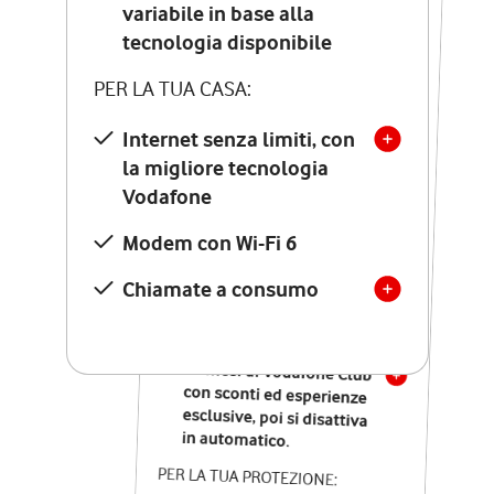
Costo di attivazione
variabile in base alla
variabile in base alla
tecnologia disponibile
tecnologia disponibile
PER LA TUA CASA:
PER LA TUA CASA:
Internet senza limiti, con
la migliore tecnologia
Internet senza limiti, con
la migliore tecnologia
Vodafone
Vodafone
Modem Seven con Wi-Fi 7
Modem con Wi-Fi 6
Chiamate illimitate verso
numeri fissi e mobili
Chiamate a consumo
nazionali
SOLO SE ATTIVI ONLINE:
12 mesi di Vodafone Club
con sconti ed esperienze
esclusive, poi si disattiva
in automatico.
PER LA TUA PROTEZIONE: