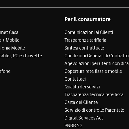
Per il consumatore
ernet Casa
Comunicazioni ai Clienti
a + Mobile
Trasparenza tariffaria
efonia Mobile
Sintesi contrattuale
tablet, PC e chiavette
Condizioni Generali di Contratto
Agevolazioni per utenti con disa
afone
Copertura rete fissa e mobile
Contattaci
Qualità dei servizi
Trasparenza tecnica rete fissa
Carta del Cliente
Servizio di controllo Parentale
Digital Services Act
PNRR 5G