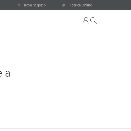
Trova negozio
Ricarica Online
e a