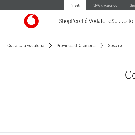
Privati
P.IVA e Aziende
Gra
Shop
Perché Vodafone
Supporto
Copertura Vodafone
Provincia di Cremona
Sospiro
Co