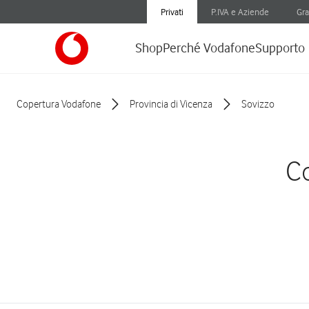
Privati
P.IVA e Aziende
Gra
Shop
Perché Vodafone
Supporto
Copertura Vodafone
Provincia di Vicenza
Sovizzo
Co