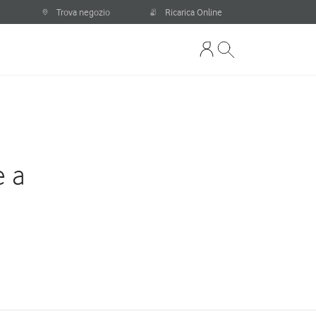
Trova negozio
Ricarica Online
e a