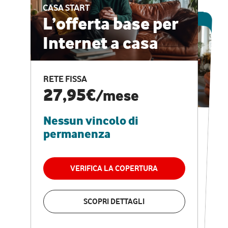
CASA START
ESCLUSIVA ONLINE
L’offerta base per
Internet a casa
CASA PRO
Internet veloce e
RETE FISSA
vantaggi speciali
27,95€
/mese
Nessun vincolo di
RETE FISSA + VODAFONE CLUB
29,95€
/mese
permanenza
Nessun vincolo di
permanenza
VERIFICA LA COPERTURA
VERIFICA LA COPERTURA
SCOPRI DETTAGLI
SCOPRI DETTAGLI