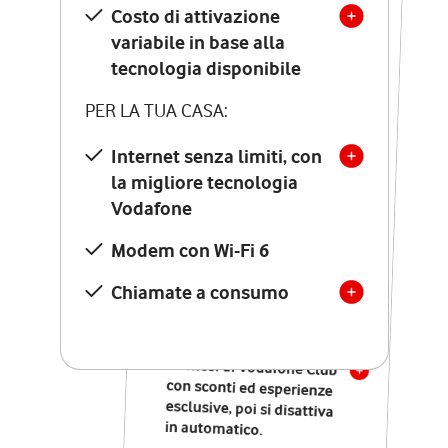
Costo di attivazione
Costo di attivazione
variabile in base alla
variabile in base alla
tecnologia disponibile
tecnologia disponibile
PER LA TUA CASA:
PER LA TUA CASA:
Internet senza limiti, con
la migliore tecnologia
Internet senza limiti, con
la migliore tecnologia
Vodafone
Vodafone
Modem Seven con Wi-Fi 7
Modem con Wi-Fi 6
Chiamate illimitate verso
numeri fissi e mobili
Chiamate a consumo
nazionali
SOLO SE ATTIVI ONLINE:
12 mesi di Vodafone Club
con sconti ed esperienze
esclusive, poi si disattiva
in automatico.