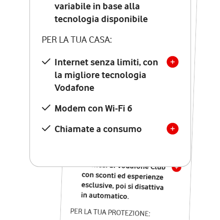
Costo di attivazione
variabile in base alla
variabile in base alla
tecnologia disponibile
tecnologia disponibile
PER LA TUA CASA:
PER LA TUA CASA:
Internet senza limiti, con
la migliore tecnologia
Internet senza limiti, con
la migliore tecnologia
Vodafone
Vodafone
Modem Seven con Wi-Fi 7
Modem con Wi-Fi 6
Chiamate illimitate verso
numeri fissi e mobili
Chiamate a consumo
nazionali
SOLO SE ATTIVI ONLINE:
12 mesi di Vodafone Club
con sconti ed esperienze
esclusive, poi si disattiva
in automatico.
PER LA TUA PROTEZIONE: