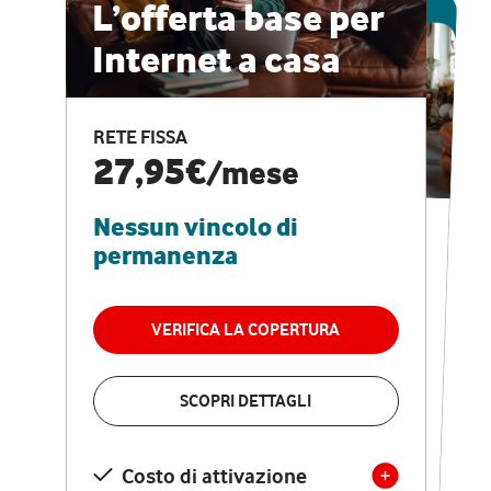
ESCLUSIVA ONLINE
L’offerta base per
Internet a casa
CASA PRO
Internet veloce e
RETE FISSA
vantaggi speciali
27,95€
/mese
Nessun vincolo di
RETE FISSA + VODAFONE CLUB
29,95€
/mese
permanenza
Nessun vincolo di
permanenza
VERIFICA LA COPERTURA
VERIFICA LA COPERTURA
SCOPRI DETTAGLI
SCOPRI DETTAGLI
Costo di attivazione