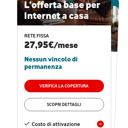
ESCLUSIVA ONLINE
L’offerta base per
Internet a casa
CASA PRO
Internet veloce e
RETE FISSA
vantaggi speciali
27,95€
/mese
Nessun vincolo di
RETE FISSA + VODAFONE CLUB
29,95€
/mese
permanenza
Nessun vincolo di
permanenza
VERIFICA LA COPERTURA
VERIFICA LA COPERTURA
SCOPRI DETTAGLI
SCOPRI DETTAGLI
Costo di attivazione