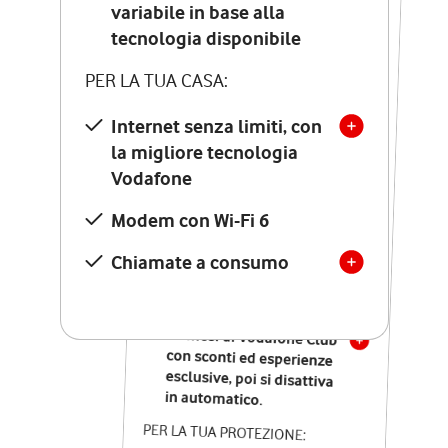
Costo di attivazione
variabile in base alla
variabile in base alla
tecnologia disponibile
tecnologia disponibile
PER LA TUA CASA:
PER LA TUA CASA:
Internet senza limiti, con
la migliore tecnologia
Internet senza limiti, con
la migliore tecnologia
Vodafone
Vodafone
Modem Seven con Wi-Fi 7
Modem con Wi-Fi 6
Chiamate illimitate verso
numeri fissi e mobili
Chiamate a consumo
nazionali
SOLO SE ATTIVI ONLINE:
12 mesi di Vodafone Club
con sconti ed esperienze
esclusive, poi si disattiva
in automatico.
PER LA TUA PROTEZIONE: