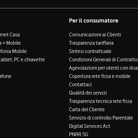
Per il consumatore
ernet Casa
Comunicazioni ai Clienti
a + Mobile
Trasparenza tariffaria
efonia Mobile
Sintesi contrattuale
tablet, PC e chiavette
Condizioni Generali di Contratto
Agevolazioni per utenti con disa
afone
Copertura rete fissa e mobile
Contattaci
Qualità dei servizi
Trasparenza tecnica rete fissa
Carta del Cliente
Servizio di controllo Parentale
Digital Services Act
PNRR 5G