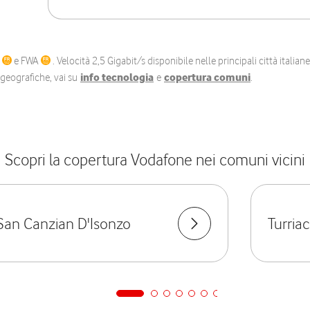
C
e FWA
. Velocità 2,5 Gigabit/s disponibile nelle principali città itali
e geografiche, vai su
info tecnologia
e
copertura comuni
.
Scopri la copertura Vodafone nei comuni vicini
San Canzian D'Isonzo
Turria