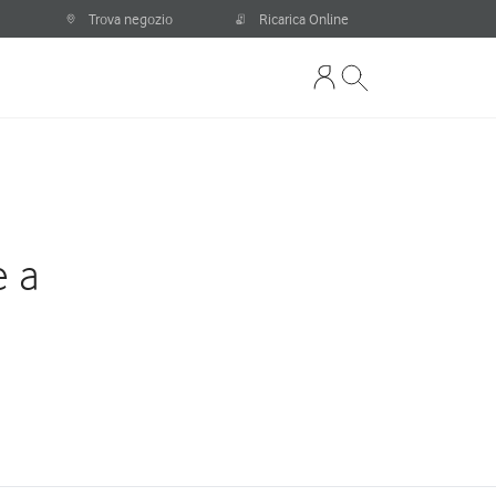
Trova negozio
Ricarica Online
e a