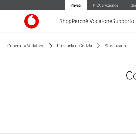
Privati
P.IVA e Aziende
Gra
Shop
Perché Vodafone
Supporto
Copertura Vodafone
Provincia di Gorizia
Staranzano
Co