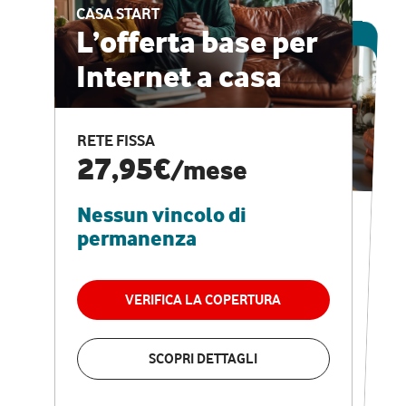
CASA START
ESCLUSIVA ONLINE
L’offerta base per
Internet a casa
CASA PRO
Internet veloce e
RETE FISSA
vantaggi speciali
27,95€
/mese
Nessun vincolo di
RETE FISSA + VODAFONE CLUB
29,95€
/mese
permanenza
Nessun vincolo di
permanenza
VERIFICA LA COPERTURA
VERIFICA LA COPERTURA
SCOPRI DETTAGLI
SCOPRI DETTAGLI