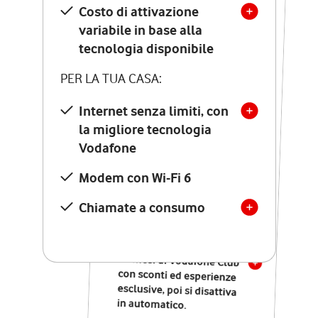
Costo di attivazione
Costo di attivazione
variabile in base alla
variabile in base alla
tecnologia disponibile
tecnologia disponibile
PER LA TUA CASA:
PER LA TUA CASA:
Internet senza limiti, con
la migliore tecnologia
Internet senza limiti, con
la migliore tecnologia
Vodafone
Vodafone
Modem Seven con Wi-Fi 7
Modem con Wi-Fi 6
Chiamate illimitate verso
numeri fissi e mobili
Chiamate a consumo
nazionali
SOLO SE ATTIVI ONLINE:
12 mesi di Vodafone Club
con sconti ed esperienze
esclusive, poi si disattiva
in automatico.