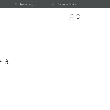
Trova negozio
Ricarica Online
e a