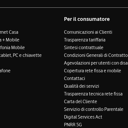
Per il consumatore
ernet Casa
Comunicazioni ai Clienti
a + Mobile
Trasparenza tariffaria
efonia Mobile
Sintesi contrattuale
tablet, PC e chiavette
Condizioni Generali di Contratto
Agevolazioni per utenti con disa
afone
Copertura rete fissa e mobile
Contattaci
Qualità dei servizi
Trasparenza tecnica rete fissa
Carta del Cliente
Servizio di controllo Parentale
Digital Services Act
PNRR 5G