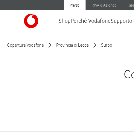
Privati
P.IVA e Aziende
Gra
Shop
Perché Vodafone
Supporto
Copertura Vodafone
Provincia di Lecce
Surbo
Co