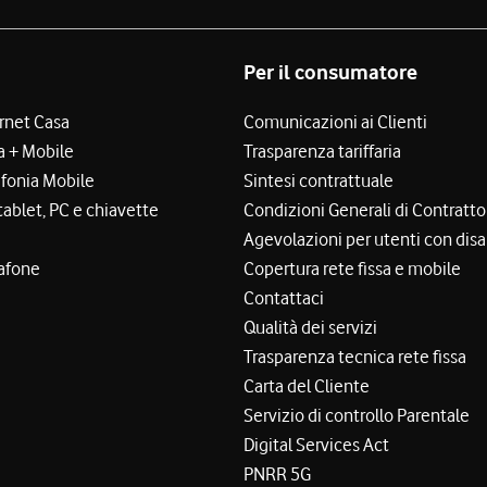
Per il consumatore
ernet Casa
Comunicazioni ai Clienti
a + Mobile
Trasparenza tariffaria
efonia Mobile
Sintesi contrattuale
tablet, PC e chiavette
Condizioni Generali di Contratto
Agevolazioni per utenti con disa
afone
Copertura rete fissa e mobile
Contattaci
Qualità dei servizi
Trasparenza tecnica rete fissa
Carta del Cliente
Servizio di controllo Parentale
Digital Services Act
PNRR 5G