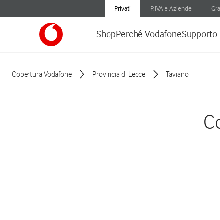
Privati
P.IVA e Aziende
Gra
Shop
Perché Vodafone
Supporto
Copertura Vodafone
Provincia di Lecce
Taviano
Co