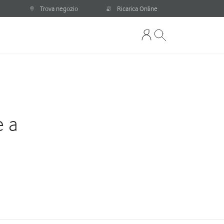
Trova negozio
Ricarica Online
e a