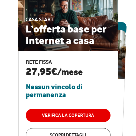
CASA START
ESCLUSIVA ONLINE
L’offerta base per
Internet a casa
CASA PRO
Internet veloce e
RETE FISSA
vantaggi speciali
27,95€
/mese
Nessun vincolo di
RETE FISSA + VODAFONE CLUB
29,95€
/mese
permanenza
Nessun vincolo di
permanenza
VERIFICA LA COPERTURA
VERIFICA LA COPERTURA
SCOPRI DETTAGLI