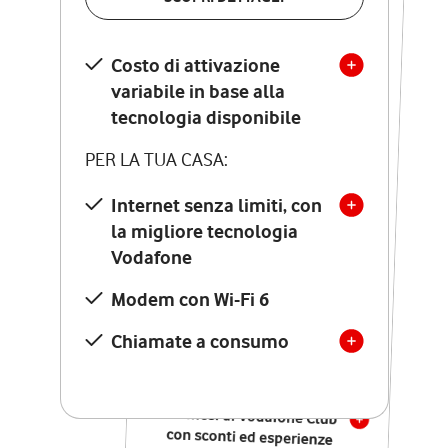
SCOPRI DETTAGLI
Costo di attivazione
Costo di attivazione
variabile in base alla
variabile in base alla
tecnologia disponibile
tecnologia disponibile
PER LA TUA CASA:
PER LA TUA CASA:
Internet senza limiti, con
la migliore tecnologia
Internet senza limiti, con
la migliore tecnologia
Vodafone
Vodafone
Modem Seven con Wi-Fi 7
Modem con Wi-Fi 6
Chiamate illimitate verso
numeri fissi e mobili
Chiamate a consumo
nazionali
SOLO SE ATTIVI ONLINE:
12 mesi di Vodafone Club
con sconti ed esperienze
esclusive, poi si disattiva