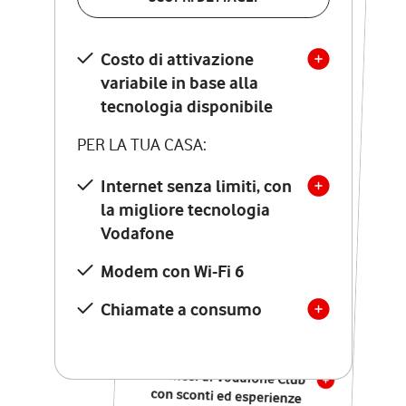
SCOPRI DETTAGLI
Costo di attivazione
Costo di attivazione
variabile in base alla
variabile in base alla
tecnologia disponibile
tecnologia disponibile
PER LA TUA CASA:
PER LA TUA CASA:
Internet senza limiti, con
la migliore tecnologia
Internet senza limiti, con
la migliore tecnologia
Vodafone
Vodafone
Modem Seven con Wi-Fi 7
Modem con Wi-Fi 6
Chiamate illimitate verso
numeri fissi e mobili
Chiamate a consumo
nazionali
SOLO SE ATTIVI ONLINE:
12 mesi di Vodafone Club
con sconti ed esperienze
esclusive, poi si disattiva