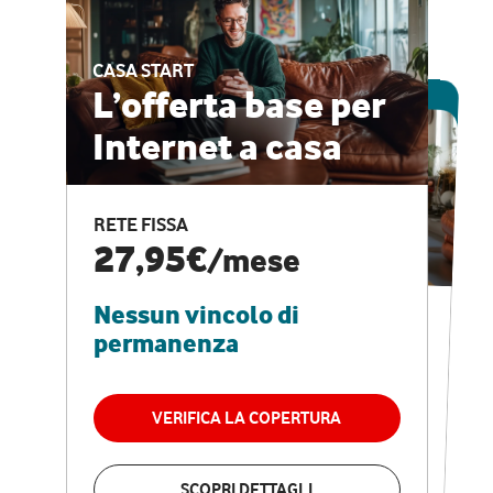
CASA START
ESCLUSIVA ONLINE
L’offerta base per
Internet a casa
CASA PRO
Internet veloce e
RETE FISSA
vantaggi speciali
27,95€
/mese
Nessun vincolo di
RETE FISSA + VODAFONE CLUB
29,95€
/mese
permanenza
Nessun vincolo di
permanenza
VERIFICA LA COPERTURA
VERIFICA LA COPERTURA
SCOPRI DETTAGLI