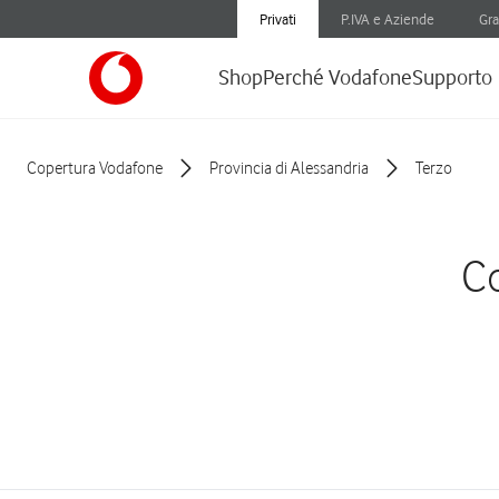
Privati
P.IVA e Aziende
Gra
Shop
Perché Vodafone
Supporto
Copertura Vodafone
Provincia di Alessandria
Terzo
Co