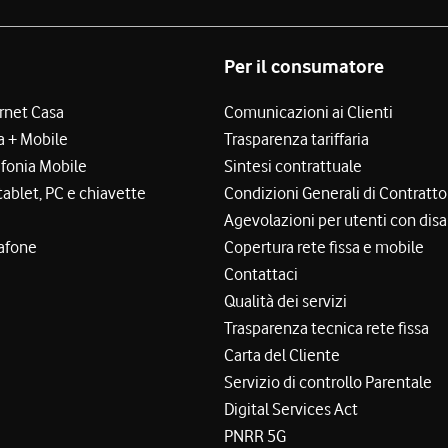
Per il consumatore
ernet Casa
Comunicazioni ai Clienti
a + Mobile
Trasparenza tariffaria
efonia Mobile
Sintesi contrattuale
tablet, PC e chiavette
Condizioni Generali di Contratto
Agevolazioni per utenti con disa
afone
Copertura rete fissa e mobile
Contattaci
Qualità dei servizi
Trasparenza tecnica rete fissa
Carta del Cliente
Servizio di controllo Parentale
Digital Services Act
PNRR 5G