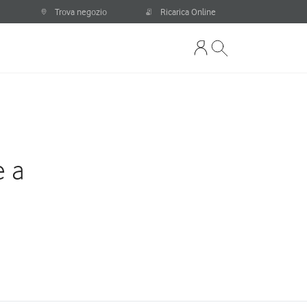
Trova negozio
Ricarica Online
e a