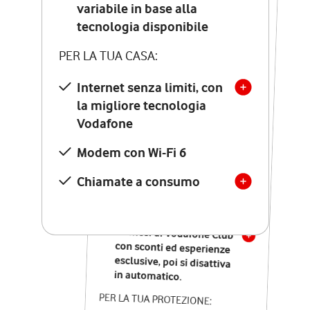
Costo di attivazione
variabile in base alla
variabile in base alla
tecnologia disponibile
tecnologia disponibile
PER LA TUA CASA:
PER LA TUA CASA:
Internet senza limiti, con
la migliore tecnologia
Internet senza limiti, con
la migliore tecnologia
Vodafone
Vodafone
Modem Seven con Wi-Fi 7
Modem con Wi-Fi 6
Chiamate illimitate verso
numeri fissi e mobili
Chiamate a consumo
nazionali
SOLO SE ATTIVI ONLINE:
12 mesi di Vodafone Club
con sconti ed esperienze
esclusive, poi si disattiva
in automatico.
PER LA TUA PROTEZIONE: