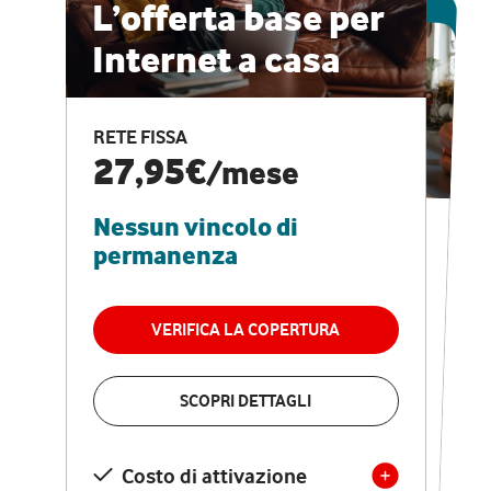
ESCLUSIVA ONLINE
L’offerta base per
Internet a casa
CASA PRO
Internet veloce e
RETE FISSA
vantaggi speciali
27,95€
/mese
Nessun vincolo di
RETE FISSA + VODAFONE CLUB
29,95€
/mese
permanenza
Nessun vincolo di
permanenza
VERIFICA LA COPERTURA
VERIFICA LA COPERTURA
SCOPRI DETTAGLI
SCOPRI DETTAGLI
Costo di attivazione