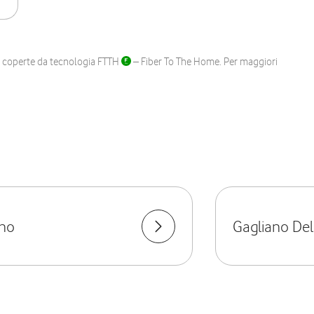
ane coperte da tecnologia FTTH
– Fiber To The Home. Per maggiori
ano
Gagliano De