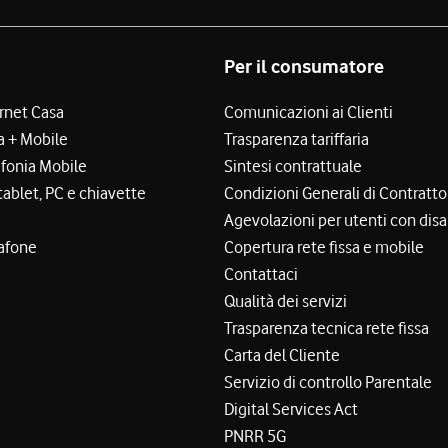
Per il consumatore
ernet Casa
Comunicazioni ai Clienti
a + Mobile
Trasparenza tariffaria
efonia Mobile
Sintesi contrattuale
tablet, PC e chiavette
Condizioni Generali di Contratto
Agevolazioni per utenti con disa
afone
Copertura rete fissa e mobile
Contattaci
Qualità dei servizi
Trasparenza tecnica rete fissa
Carta del Cliente
Servizio di controllo Parentale
Digital Services Act
PNRR 5G