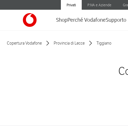
Privati
P.IVA e Aziende
Gra
Shop
Perché Vodafone
Supporto
Copertura Vodafone
Provincia di Lecce
Tiggiano
Co