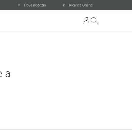
Trova negozio
Ricarica Online
e a