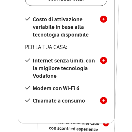
SCOPRI DETTAGLI
Costo di attivazione
Costo di attivazione
variabile in base alla
variabile in base alla
tecnologia disponibile
tecnologia disponibile
PER LA TUA CASA:
PER LA TUA CASA:
Internet senza limiti, con
la migliore tecnologia
Internet senza limiti, con
la migliore tecnologia
Vodafone
Vodafone
Modem Seven con Wi-Fi 7
Modem con Wi-Fi 6
Chiamate illimitate verso
numeri fissi e mobili
Chiamate a consumo
nazionali
SOLO SE ATTIVI ONLINE:
12 mesi di Vodafone Club
con sconti ed esperienze
esclusive, poi si disattiva