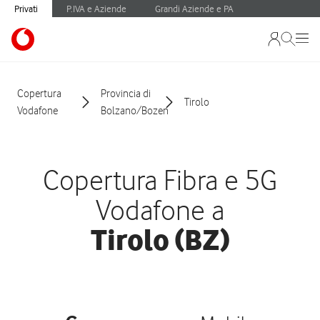
Privati
P.IVA e Aziende
Grandi Aziende e PA
Copertura
Provincia di
Tirolo
Vodafone
Bolzano/Bozen
Copertura Fibra e 5G
Vodafone a
Tirolo (BZ)