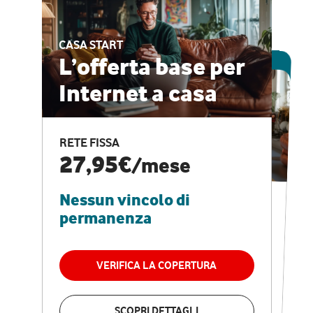
CASA START
ESCLUSIVA ONLINE
L’offerta base per
Internet a casa
CASA PRO
Internet veloce e
RETE FISSA
vantaggi speciali
27,95€
/mese
Nessun vincolo di
RETE FISSA + VODAFONE CLUB
29,95€
/mese
permanenza
Nessun vincolo di
permanenza
VERIFICA LA COPERTURA
VERIFICA LA COPERTURA
SCOPRI DETTAGLI