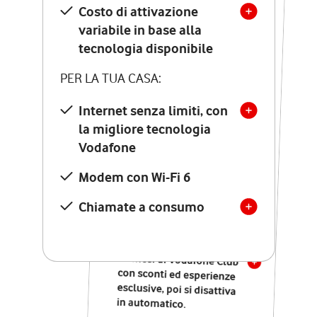
Costo di attivazione
Costo di attivazione
variabile in base alla
variabile in base alla
tecnologia disponibile
tecnologia disponibile
PER LA TUA CASA:
PER LA TUA CASA:
Internet senza limiti, con
la migliore tecnologia
Internet senza limiti, con
la migliore tecnologia
Vodafone
Vodafone
Modem Seven con Wi-Fi 7
Modem con Wi-Fi 6
Chiamate illimitate verso
numeri fissi e mobili
Chiamate a consumo
nazionali
SOLO SE ATTIVI ONLINE:
12 mesi di Vodafone Club
con sconti ed esperienze
esclusive, poi si disattiva
in automatico.