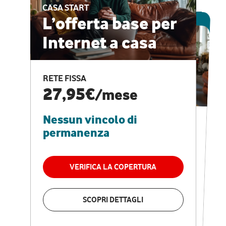
CASA START
ESCLUSIVA ONLINE
L’offerta base per
Internet a casa
CASA PRO
Internet veloce e
RETE FISSA
vantaggi speciali
27,95€
/mese
Nessun vincolo di
RETE FISSA + VODAFONE CLUB
29,95€
/mese
permanenza
Nessun vincolo di
permanenza
VERIFICA LA COPERTURA
VERIFICA LA COPERTURA
SCOPRI DETTAGLI
SCOPRI DETTAGLI