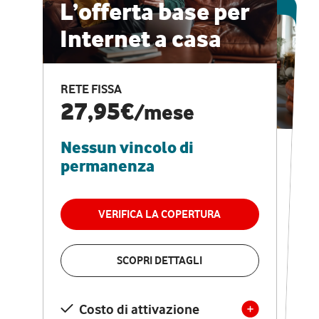
ESCLUSIVA ONLINE
L’offerta base per
Internet a casa
CASA PRO
Internet veloce e
RETE FISSA
vantaggi speciali
27,95€
/mese
Nessun vincolo di
RETE FISSA + VODAFONE CLUB
29,95€
/mese
permanenza
Nessun vincolo di
permanenza
VERIFICA LA COPERTURA
VERIFICA LA COPERTURA
SCOPRI DETTAGLI
SCOPRI DETTAGLI
Costo di attivazione