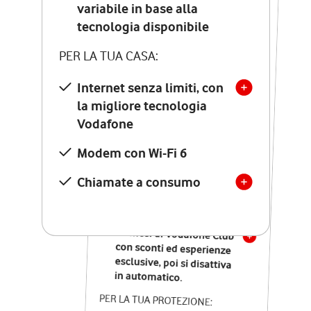
Costo di attivazione
variabile in base alla
variabile in base alla
tecnologia disponibile
tecnologia disponibile
PER LA TUA CASA:
PER LA TUA CASA:
Internet senza limiti, con
la migliore tecnologia
Internet senza limiti, con
la migliore tecnologia
Vodafone
Vodafone
Modem Seven con Wi-Fi 7
Modem con Wi-Fi 6
Chiamate illimitate verso
numeri fissi e mobili
Chiamate a consumo
nazionali
SOLO SE ATTIVI ONLINE:
12 mesi di Vodafone Club
con sconti ed esperienze
esclusive, poi si disattiva
in automatico.
PER LA TUA PROTEZIONE: