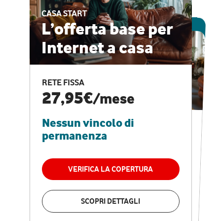
CASA START
ESCLUSIVA ONLINE
L’offerta base per
Internet a casa
CASA PRO
Internet veloce e
RETE FISSA
vantaggi speciali
27,95€
/mese
Nessun vincolo di
RETE FISSA + VODAFONE CLUB
29,95€
/mese
permanenza
Nessun vincolo di
permanenza
VERIFICA LA COPERTURA
VERIFICA LA COPERTURA
SCOPRI DETTAGLI
SCOPRI DETTAGLI