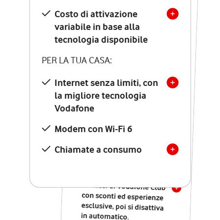
Costo di attivazione
Costo di attivazione
variabile in base alla
variabile in base alla
tecnologia disponibile
tecnologia disponibile
PER LA TUA CASA:
PER LA TUA CASA:
Internet senza limiti, con
la migliore tecnologia
Internet senza limiti, con
la migliore tecnologia
Vodafone
Vodafone
Modem Seven con Wi-Fi 7
Modem con Wi-Fi 6
Chiamate illimitate verso
numeri fissi e mobili
Chiamate a consumo
nazionali
SOLO SE ATTIVI ONLINE:
12 mesi di Vodafone Club
con sconti ed esperienze
esclusive, poi si disattiva
in automatico.