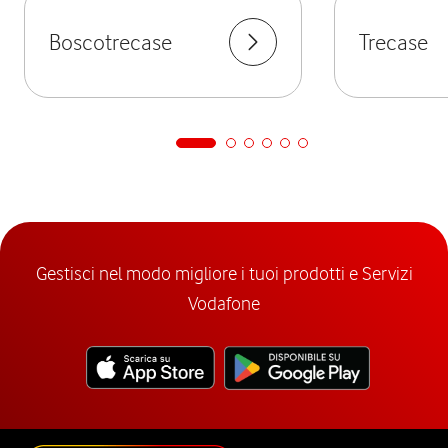
Boscotrecase
Trecase
Gestisci nel modo migliore i tuoi prodotti e Servizi
Vodafone