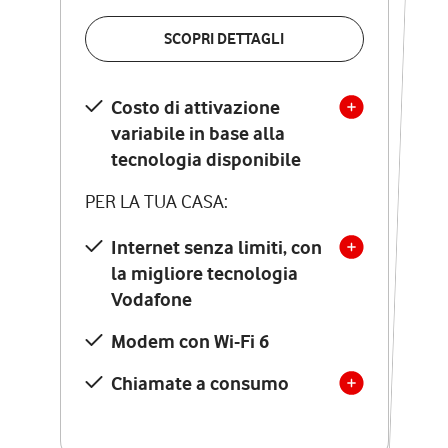
VERIFICA LA COPERTURA
SCOPRI DETTAGLI
SCOPRI DETTAGLI
Costo di attivazione
Costo di attivazione
variabile in base alla
variabile in base alla
tecnologia disponibile
tecnologia disponibile
PER LA TUA CASA:
PER LA TUA CASA:
Internet senza limiti, con
la migliore tecnologia
Internet senza limiti, con
la migliore tecnologia
Vodafone
Vodafone
Modem Seven con Wi-Fi 7
Modem con Wi-Fi 6
Chiamate illimitate verso
numeri fissi e mobili
Chiamate a consumo
nazionali
SOLO SE ATTIVI ONLINE: