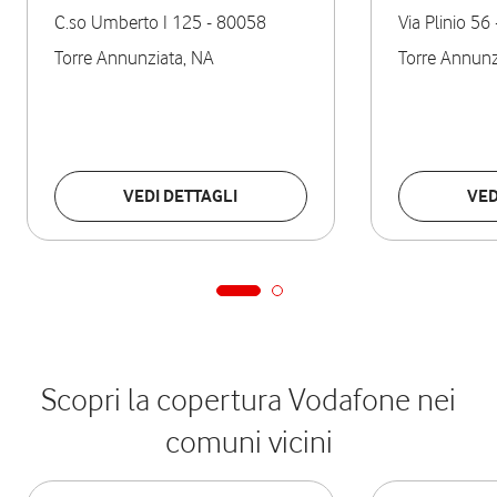
C.so Umberto I 125
-
80058
Via Plinio 56
Torre Annunziata
,
NA
Torre Annunz
VEDI DETTAGLI
VED
Scopri la copertura Vodafone nei
comuni vicini