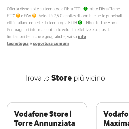
Offerta disponibile su tecnologia Fibra FTTH
misto Fibra/Rame
FTTC
e FWA
. Velocità 2,5 Gigabit/s disponibile nelle principali
città italiane coperte da tecnologia FTTH
– Fiber To The Home.
Per maggiori informazioni sulle velocità effettive e su possibili
limitazioni tecniche e geografiche, vai su
info
tecnologia
e
copertura comuni
.
Trova lo
Store
più vicino
Vodafone Store |
Vodafon
Torre Annunziata
Maxima