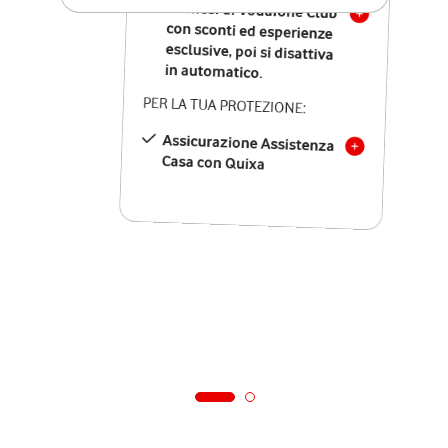
12 mesi di Vodafone Club
con sconti ed esperienze
esclusive, poi si disattiva
in automatico.
PER LA TUA PROTEZIONE:
Assicurazione Assistenza
Casa con Quixa