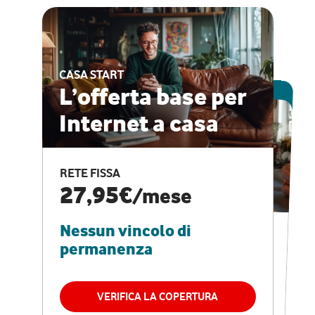
CASA START
ESCLUSIVA ONLINE
L’offerta base per
Internet a casa
CASA PRO
Internet veloce e
RETE FISSA
vantaggi speciali
27,95€
/mese
Nessun vincolo di
RETE FISSA + VODAFONE CLUB
29,95€
/mese
permanenza
Nessun vincolo di
permanenza
VERIFICA LA COPERTURA