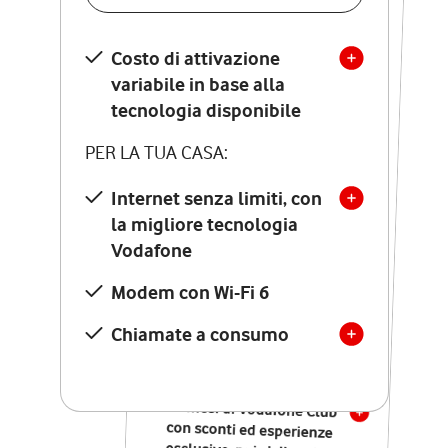
SCOPRI DETTAGLI
Costo di attivazione
Costo di attivazione
variabile in base alla
variabile in base alla
tecnologia disponibile
tecnologia disponibile
PER LA TUA CASA:
PER LA TUA CASA:
Internet senza limiti, con
la migliore tecnologia
Internet senza limiti, con
la migliore tecnologia
Vodafone
Vodafone
Modem Seven con Wi-Fi 7
Modem con Wi-Fi 6
Chiamate illimitate verso
numeri fissi e mobili
Chiamate a consumo
nazionali
SOLO SE ATTIVI ONLINE:
12 mesi di Vodafone Club
con sconti ed esperienze
esclusive, poi si disattiva