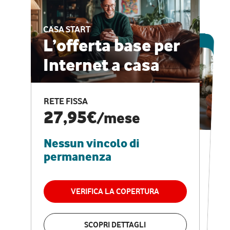
CASA START
ESCLUSIVA ONLINE
L’offerta base per
Internet a casa
CASA PRO
Internet veloce e
RETE FISSA
vantaggi speciali
27,95€
/mese
Nessun vincolo di
RETE FISSA + VODAFONE CLUB
29,95€
/mese
permanenza
Nessun vincolo di
permanenza
VERIFICA LA COPERTURA
VERIFICA LA COPERTURA
SCOPRI DETTAGLI