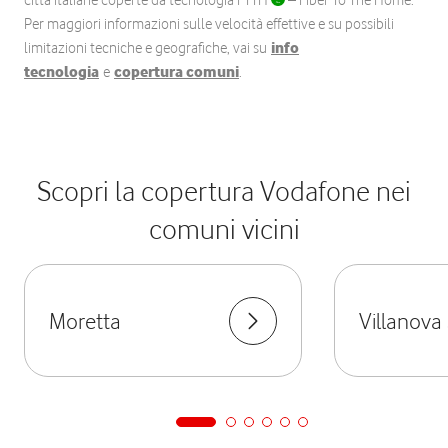
città italiane coperte da tecnologia FTTH
– Fiber To The Home.
Per maggiori informazioni sulle velocità effettive e su possibili
limitazioni tecniche e geografiche, vai su
info
tecnologia
e
copertura comuni
.
Scopri la copertura Vodafone nei
comuni vicini
Moretta
Villanova