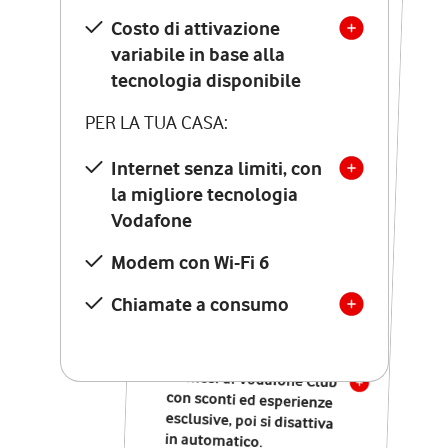
Costo di attivazione
Costo di attivazione
variabile in base alla
variabile in base alla
tecnologia disponibile
tecnologia disponibile
PER LA TUA CASA:
PER LA TUA CASA:
Internet senza limiti, con
la migliore tecnologia
Internet senza limiti, con
la migliore tecnologia
Vodafone
Vodafone
Modem Seven con Wi-Fi 7
Modem con Wi-Fi 6
Chiamate illimitate verso
numeri fissi e mobili
Chiamate a consumo
nazionali
SOLO SE ATTIVI ONLINE:
12 mesi di Vodafone Club
con sconti ed esperienze
esclusive, poi si disattiva
in automatico.