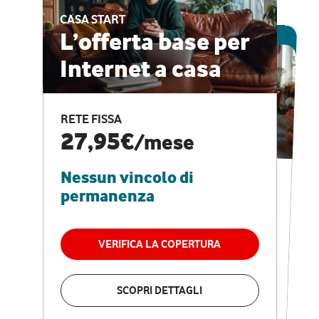
CASA START
ESCLUSIVA ONLINE
L’offerta base per
Internet a casa
CASA PRO
Internet veloce e
RETE FISSA
vantaggi speciali
27,95€
/mese
Nessun vincolo di
RETE FISSA + VODAFONE CLUB
29,95€
/mese
permanenza
Nessun vincolo di
permanenza
VERIFICA LA COPERTURA
VERIFICA LA COPERTURA
SCOPRI DETTAGLI
SCOPRI DETTAGLI