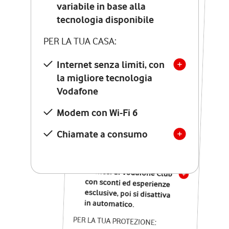
Costo di attivazione
variabile in base alla
variabile in base alla
tecnologia disponibile
tecnologia disponibile
PER LA TUA CASA:
PER LA TUA CASA:
Internet senza limiti, con
la migliore tecnologia
Internet senza limiti, con
la migliore tecnologia
Vodafone
Vodafone
Modem Seven con Wi-Fi 7
Modem con Wi-Fi 6
Chiamate illimitate verso
numeri fissi e mobili
Chiamate a consumo
nazionali
SOLO SE ATTIVI ONLINE:
12 mesi di Vodafone Club
con sconti ed esperienze
esclusive, poi si disattiva
in automatico.
PER LA TUA PROTEZIONE: