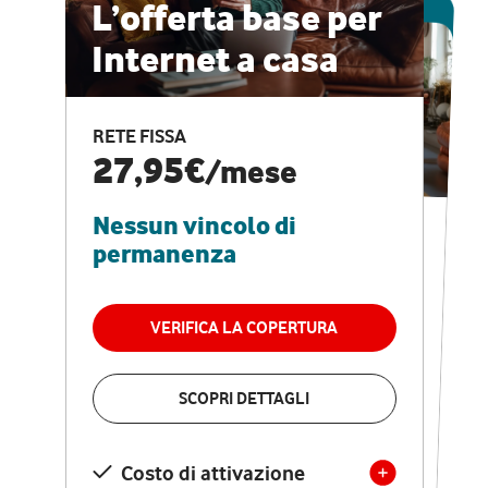
ESCLUSIVA ONLINE
L’offerta base per
Internet a casa
CASA PRO
Internet veloce e
RETE FISSA
vantaggi speciali
27,95€
/mese
Nessun vincolo di
RETE FISSA + VODAFONE CLUB
29,95€
/mese
permanenza
Nessun vincolo di
permanenza
VERIFICA LA COPERTURA
VERIFICA LA COPERTURA
SCOPRI DETTAGLI
SCOPRI DETTAGLI
Costo di attivazione