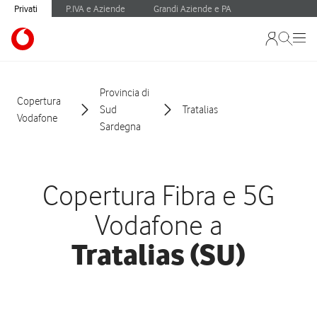
Privati
P.IVA e Aziende
Grandi Aziende e PA
Provincia di
Copertura
Sud
Tratalias
Vodafone
Sardegna
Copertura Fibra e 5G
Vodafone a
Tratalias (SU)