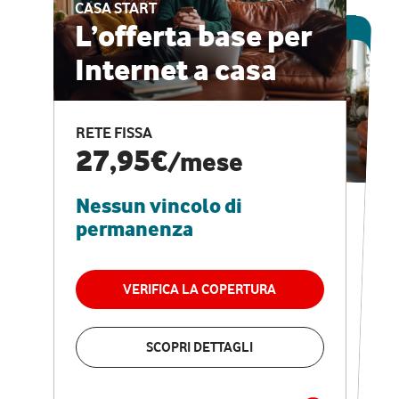
CASA START
ESCLUSIVA ONLINE
L’offerta base per
Internet a casa
CASA PRO
Internet veloce e
RETE FISSA
vantaggi speciali
27,95€
/mese
Nessun vincolo di
RETE FISSA + VODAFONE CLUB
29,95€
/mese
permanenza
Nessun vincolo di
permanenza
VERIFICA LA COPERTURA
VERIFICA LA COPERTURA
SCOPRI DETTAGLI
SCOPRI DETTAGLI