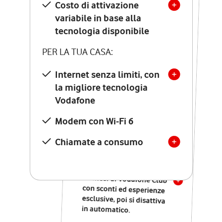
Costo di attivazione
Costo di attivazione
variabile in base alla
variabile in base alla
tecnologia disponibile
tecnologia disponibile
PER LA TUA CASA:
PER LA TUA CASA:
Internet senza limiti, con
la migliore tecnologia
Internet senza limiti, con
la migliore tecnologia
Vodafone
Vodafone
Modem Seven con Wi-Fi 7
Modem con Wi-Fi 6
Chiamate illimitate verso
numeri fissi e mobili
Chiamate a consumo
nazionali
SOLO SE ATTIVI ONLINE:
12 mesi di Vodafone Club
con sconti ed esperienze
esclusive, poi si disattiva
in automatico.