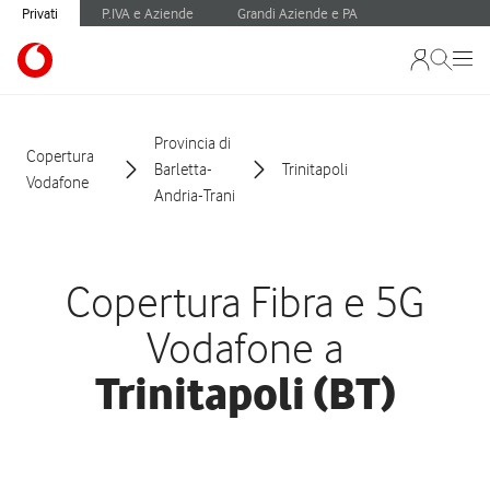
Privati
P.IVA e Aziende
Grandi Aziende e PA
Provincia di
Copertura
Barletta-
Trinitapoli
Vodafone
Andria-Trani
Copertura Fibra e 5G
Vodafone a
Trinitapoli (BT)