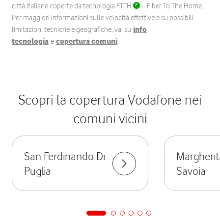
città italiane coperte da tecnologia FTTH
– Fiber To The Home.
Per maggiori informazioni sulle velocità effettive e su possibili
limitazioni tecniche e geografiche, vai su
info
tecnologia
e
copertura comuni
.
Scopri la copertura Vodafone nei
comuni vicini
San Ferdinando Di
Margherit
Puglia
Savoia