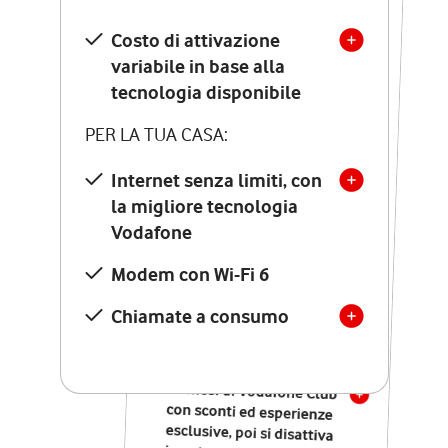
SCOPRI DETTAGLI
Costo di attivazione
Costo di attivazione
variabile in base alla
variabile in base alla
tecnologia disponibile
tecnologia disponibile
PER LA TUA CASA:
PER LA TUA CASA:
Internet senza limiti, con
la migliore tecnologia
Internet senza limiti, con
la migliore tecnologia
Vodafone
Vodafone
Modem Seven con Wi-Fi 7
Modem con Wi-Fi 6
Chiamate illimitate verso
numeri fissi e mobili
Chiamate a consumo
nazionali
SOLO SE ATTIVI ONLINE:
12 mesi di Vodafone Club
con sconti ed esperienze
esclusive, poi si disattiva