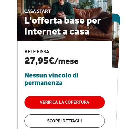
CASA START
ESCLUSIVA ONLINE
L’offerta base per
Internet a casa
CASA PRO
Internet veloce e
RETE FISSA
vantaggi speciali
27,95€
/mese
Nessun vincolo di
RETE FISSA + VODAFONE CLUB
29,95€
/mese
permanenza
Nessun vincolo di
permanenza
VERIFICA LA COPERTURA
VERIFICA LA COPERTURA
SCOPRI DETTAGLI