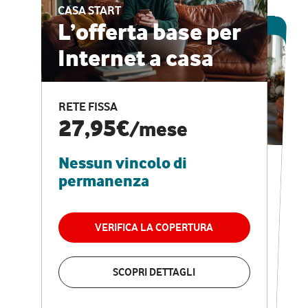
CASA START
ESCLUSIVA ONLINE
L’offerta base per
Internet a casa
CASA PRO
Internet veloce e
RETE FISSA
vantaggi speciali
27,95€
/mese
Nessun vincolo di
RETE FISSA + VODAFONE CLUB
29,95€
/mese
permanenza
Nessun vincolo di
permanenza
VERIFICA LA COPERTURA
VERIFICA LA COPERTURA
SCOPRI DETTAGLI
SCOPRI DETTAGLI