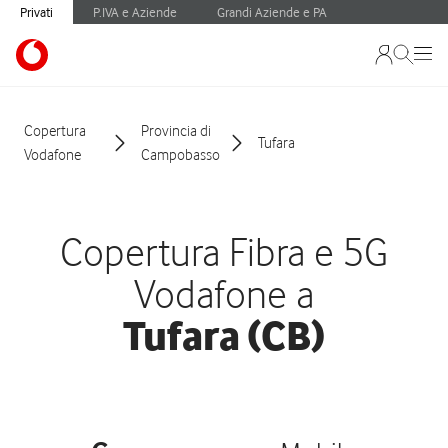
Privati
P.IVA e Aziende
Grandi Aziende e PA
Copertura
Provincia di
Tufara
Vodafone
Campobasso
Copertura Fibra e 5G
Vodafone a
Tufara (CB)