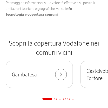
Per maggiori informazioni sulle velocità effettive e su possibili
limitazioni tecniche e geografiche, vai su
info
tecnologia
e
copertura comuni
.
Scopri la copertura Vodafone nei
comuni vicini
Castelvete
Gambatesa
Fortore