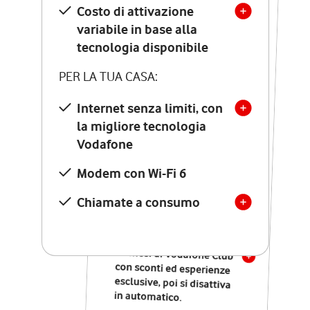
Costo di attivazione
Costo di attivazione
variabile in base alla
variabile in base alla
tecnologia disponibile
tecnologia disponibile
PER LA TUA CASA:
PER LA TUA CASA:
Internet senza limiti, con
la migliore tecnologia
Internet senza limiti, con
la migliore tecnologia
Vodafone
Vodafone
Modem Seven con Wi-Fi 7
Modem con Wi-Fi 6
Chiamate illimitate verso
numeri fissi e mobili
Chiamate a consumo
nazionali
SOLO SE ATTIVI ONLINE:
12 mesi di Vodafone Club
con sconti ed esperienze
esclusive, poi si disattiva
in automatico.