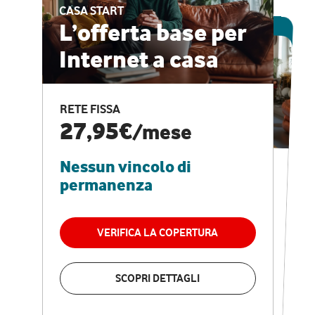
CASA START
ESCLUSIVA ONLINE
L’offerta base per
Internet a casa
CASA PRO
Internet veloce e
RETE FISSA
vantaggi speciali
27,95€
/mese
Nessun vincolo di
RETE FISSA + VODAFONE CLUB
29,95€
/mese
permanenza
Nessun vincolo di
permanenza
VERIFICA LA COPERTURA
VERIFICA LA COPERTURA
SCOPRI DETTAGLI
SCOPRI DETTAGLI