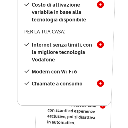
Costo di attivazione
Costo di attivazione
variabile in base alla
variabile in base alla
tecnologia disponibile
tecnologia disponibile
PER LA TUA CASA:
PER LA TUA CASA:
Internet senza limiti, con
la migliore tecnologia
Internet senza limiti, con
la migliore tecnologia
Vodafone
Vodafone
Modem Seven con Wi-Fi 7
Modem con Wi-Fi 6
Chiamate illimitate verso
numeri fissi e mobili
Chiamate a consumo
nazionali
SOLO SE ATTIVI ONLINE:
12 mesi di Vodafone Club
con sconti ed esperienze
esclusive, poi si disattiva
in automatico.