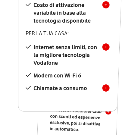
Costo di attivazione
Costo di attivazione
variabile in base alla
variabile in base alla
tecnologia disponibile
tecnologia disponibile
PER LA TUA CASA:
PER LA TUA CASA:
Internet senza limiti, con
la migliore tecnologia
Internet senza limiti, con
la migliore tecnologia
Vodafone
Vodafone
Modem Seven con Wi-Fi 7
Modem con Wi-Fi 6
Chiamate illimitate verso
numeri fissi e mobili
Chiamate a consumo
nazionali
SOLO SE ATTIVI ONLINE:
12 mesi di Vodafone Club
con sconti ed esperienze
esclusive, poi si disattiva
in automatico.