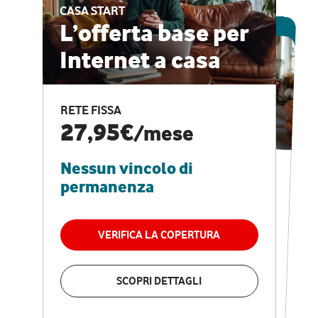
CASA START
ESCLUSIVA ONLINE
L’offerta base per
Internet a casa
CASA PRO
Internet veloce e
RETE FISSA
vantaggi speciali
27,95€
/mese
Nessun vincolo di
RETE FISSA + VODAFONE CLUB
29,95€
/mese
permanenza
Nessun vincolo di
permanenza
VERIFICA LA COPERTURA
VERIFICA LA COPERTURA
SCOPRI DETTAGLI
SCOPRI DETTAGLI