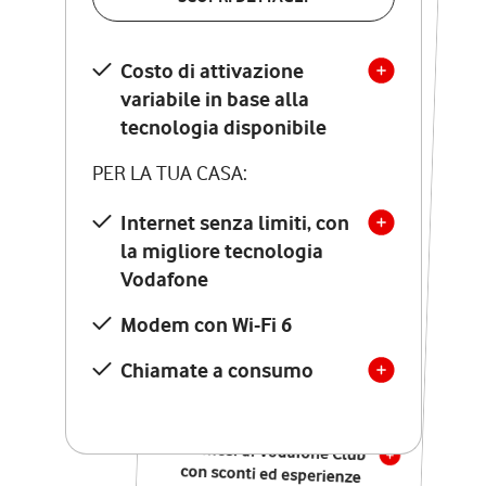
SCOPRI DETTAGLI
Costo di attivazione
Costo di attivazione
variabile in base alla
variabile in base alla
tecnologia disponibile
tecnologia disponibile
PER LA TUA CASA:
PER LA TUA CASA:
Internet senza limiti, con
la migliore tecnologia
Internet senza limiti, con
la migliore tecnologia
Vodafone
Vodafone
Modem Seven con Wi-Fi 7
Modem con Wi-Fi 6
Chiamate illimitate verso
numeri fissi e mobili
Chiamate a consumo
nazionali
SOLO SE ATTIVI ONLINE:
12 mesi di Vodafone Club
con sconti ed esperienze
esclusive, poi si disattiva