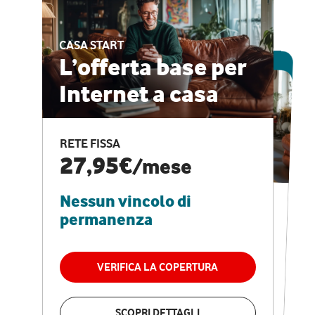
CASA START
ESCLUSIVA ONLINE
L’offerta base per
Internet a casa
CASA PRO
Internet veloce e
RETE FISSA
vantaggi speciali
27,95€
/mese
Nessun vincolo di
RETE FISSA + VODAFONE CLUB
29,95€
/mese
permanenza
Nessun vincolo di
permanenza
VERIFICA LA COPERTURA
VERIFICA LA COPERTURA
SCOPRI DETTAGLI