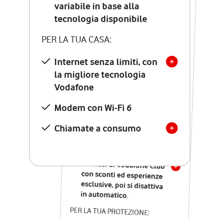
Costo di attivazione
variabile in base alla
variabile in base alla
tecnologia disponibile
tecnologia disponibile
PER LA TUA CASA:
PER LA TUA CASA:
Internet senza limiti, con
la migliore tecnologia
Internet senza limiti, con
la migliore tecnologia
Vodafone
Vodafone
Modem Seven con Wi-Fi 7
Modem con Wi-Fi 6
Chiamate illimitate verso
numeri fissi e mobili
Chiamate a consumo
nazionali
SOLO SE ATTIVI ONLINE:
12 mesi di Vodafone Club
con sconti ed esperienze
esclusive, poi si disattiva
in automatico.
PER LA TUA PROTEZIONE: