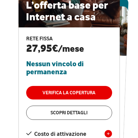
ESCLUSIVA ONLINE
L’offerta base per
Internet a casa
CASA PRO
Internet veloce e
RETE FISSA
vantaggi speciali
27,95€
/mese
Nessun vincolo di
RETE FISSA + VODAFONE CLUB
29,95€
/mese
permanenza
Nessun vincolo di
permanenza
VERIFICA LA COPERTURA
VERIFICA LA COPERTURA
SCOPRI DETTAGLI
SCOPRI DETTAGLI
Costo di attivazione