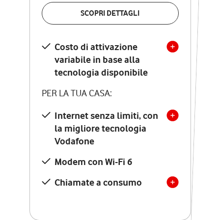
VERIFICA LA COPERTURA
SCOPRI DETTAGLI
SCOPRI DETTAGLI
Costo di attivazione
Costo di attivazione
variabile in base alla
variabile in base alla
tecnologia disponibile
tecnologia disponibile
PER LA TUA CASA:
PER LA TUA CASA:
Internet senza limiti, con
la migliore tecnologia
Internet senza limiti, con
la migliore tecnologia
Vodafone
Vodafone
Modem Seven con Wi-Fi 7
Modem con Wi-Fi 6
Chiamate illimitate verso
numeri fissi e mobili
Chiamate a consumo
nazionali
SOLO SE ATTIVI ONLINE:
12 mesi di Vodafone Club
con sconti ed esperienze
esclusive, poi si disattiva