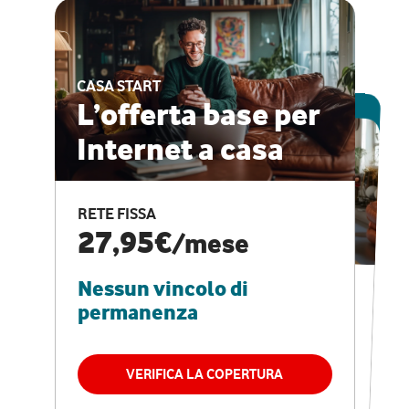
CASA START
ESCLUSIVA ONLINE
L’offerta base per
Internet a casa
CASA PRO
Internet veloce e
RETE FISSA
vantaggi speciali
27,95€
/mese
Nessun vincolo di
RETE FISSA + VODAFONE CLUB
29,95€
/mese
permanenza
Nessun vincolo di
permanenza
VERIFICA LA COPERTURA