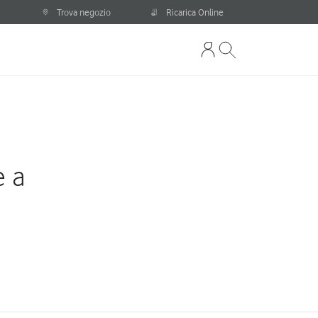
Trova negozio
Ricarica Online
e a