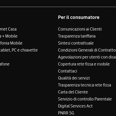
Per il consumatore
ernet Casa
Comunicazioni ai Clienti
a + Mobile
Trasparenza tariffaria
efonia Mobile
Sintesi contrattuale
tablet, PC e chiavette
Condizioni Generali di Contratto
Agevolazioni per utenti con disa
afone
Copertura rete fissa e mobile
Contattaci
Qualità dei servizi
Trasparenza tecnica rete fissa
Carta del Cliente
Servizio di controllo Parentale
Digital Services Act
PNRR 5G