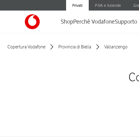
Privati
P.IVA e Aziende
Gra
Shop
Perché Vodafone
Supporto
Copertura Vodafone
Provincia di Biella
Vallanzengo
Co