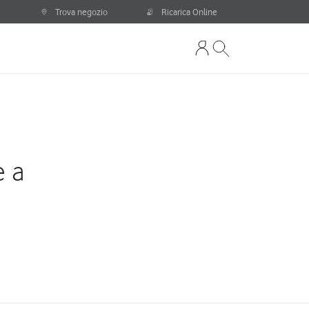
Trova negozio
Ricarica Online
e a