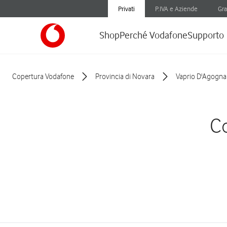
Privati
P.IVA e Aziende
Gra
Shop
Perché Vodafone
Supporto
Copertura Vodafone
Provincia di Novara
Vaprio D'Agogna
Co