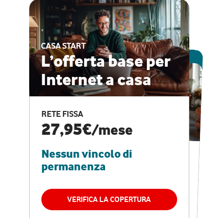
CASA START
ESCLUSIVA ONLINE
L’offerta base per
Internet a casa
CASA PRO
Internet veloce e
RETE FISSA
vantaggi speciali
27,95€
/mese
Nessun vincolo di
RETE FISSA + VODAFONE CLUB
29,95€
/mese
permanenza
Nessun vincolo di
permanenza
VERIFICA LA COPERTURA