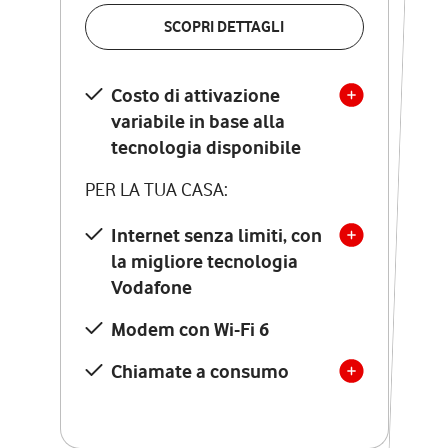
VERIFICA LA COPERTURA
SCOPRI DETTAGLI
SCOPRI DETTAGLI
Costo di attivazione
Costo di attivazione
variabile in base alla
variabile in base alla
tecnologia disponibile
tecnologia disponibile
PER LA TUA CASA:
PER LA TUA CASA:
Internet senza limiti, con
la migliore tecnologia
Internet senza limiti, con
la migliore tecnologia
Vodafone
Vodafone
Modem Seven con Wi-Fi 7
Modem con Wi-Fi 6
Chiamate illimitate verso
numeri fissi e mobili
Chiamate a consumo
nazionali
SOLO SE ATTIVI ONLINE:
12 mesi di Vodafone Club
con sconti ed esperienze
esclusive, poi si disattiva