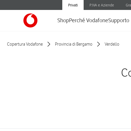
Privati
P.IVA e Aziende
Gra
Shop
Perché Vodafone
Supporto
Copertura Vodafone
Provincia di Bergamo
Verdello
Co