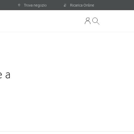
Trova negozio
Ricarica Online
e a