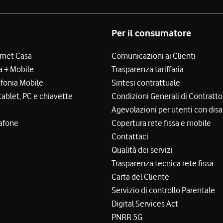
Per il consumatore
ernet Casa
Comunicazioni ai Clienti
a + Mobile
Trasparenza tariffaria
efonia Mobile
Sintesi contrattuale
tablet, PC e chiavette
Condizioni Generali di Contratto
Agevolazioni per utenti con disa
afone
Copertura rete fissa e mobile
Contattaci
Qualità dei servizi
Trasparenza tecnica rete fissa
Carta del Cliente
Servizio di controllo Parentale
Digital Services Act
PNRR 5G