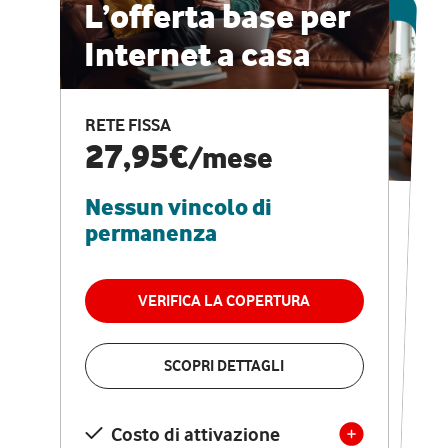
ESCLUSIVA ONLINE
L’offerta base per
Internet a casa
CASA PRO
Internet veloce e
RETE FISSA
vantaggi speciali
27,95€
/mese
Nessun vincolo di
RETE FISSA + VODAFONE CLUB
29,95€
/mese
permanenza
Nessun vincolo di
permanenza
VERIFICA LA COPERTURA
VERIFICA LA COPERTURA
SCOPRI DETTAGLI
SCOPRI DETTAGLI
Costo di attivazione