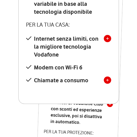
Costo di attivazione
variabile in base alla
variabile in base alla
tecnologia disponibile
tecnologia disponibile
PER LA TUA CASA:
PER LA TUA CASA:
Internet senza limiti, con
la migliore tecnologia
Internet senza limiti, con
la migliore tecnologia
Vodafone
Vodafone
Modem Seven con Wi-Fi 7
Modem con Wi-Fi 6
Chiamate illimitate verso
numeri fissi e mobili
Chiamate a consumo
nazionali
SOLO SE ATTIVI ONLINE:
12 mesi di Vodafone Club
con sconti ed esperienze
esclusive, poi si disattiva
in automatico.
PER LA TUA PROTEZIONE: