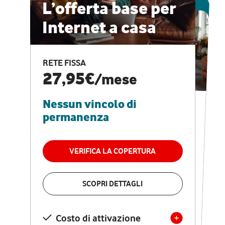
ESCLUSIVA ONLINE
L’offerta base per
Internet a casa
CASA PRO
Internet veloce e
RETE FISSA
vantaggi speciali
27,95€
/mese
Nessun vincolo di
RETE FISSA + VODAFONE CLUB
29,95€
/mese
permanenza
Nessun vincolo di
permanenza
VERIFICA LA COPERTURA
VERIFICA LA COPERTURA
SCOPRI DETTAGLI
SCOPRI DETTAGLI
Costo di attivazione