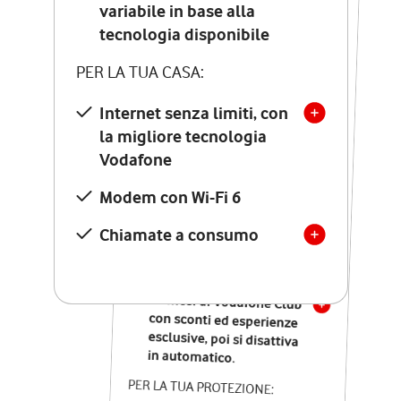
Costo di attivazione
variabile in base alla
variabile in base alla
tecnologia disponibile
tecnologia disponibile
PER LA TUA CASA:
PER LA TUA CASA:
Internet senza limiti, con
la migliore tecnologia
Internet senza limiti, con
la migliore tecnologia
Vodafone
Vodafone
Modem Seven con Wi-Fi 7
Modem con Wi-Fi 6
Chiamate illimitate verso
numeri fissi e mobili
Chiamate a consumo
nazionali
SOLO SE ATTIVI ONLINE:
12 mesi di Vodafone Club
con sconti ed esperienze
esclusive, poi si disattiva
in automatico.
PER LA TUA PROTEZIONE: