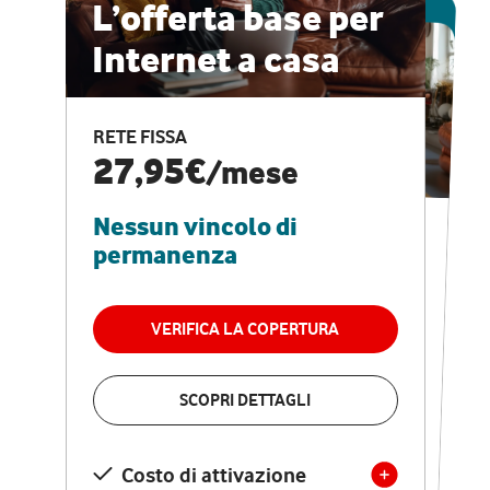
ESCLUSIVA ONLINE
L’offerta base per
Internet a casa
CASA PRO
Internet veloce e
RETE FISSA
vantaggi speciali
27,95€
/mese
Nessun vincolo di
RETE FISSA + VODAFONE CLUB
29,95€
/mese
permanenza
Nessun vincolo di
permanenza
VERIFICA LA COPERTURA
VERIFICA LA COPERTURA
SCOPRI DETTAGLI
SCOPRI DETTAGLI
Costo di attivazione