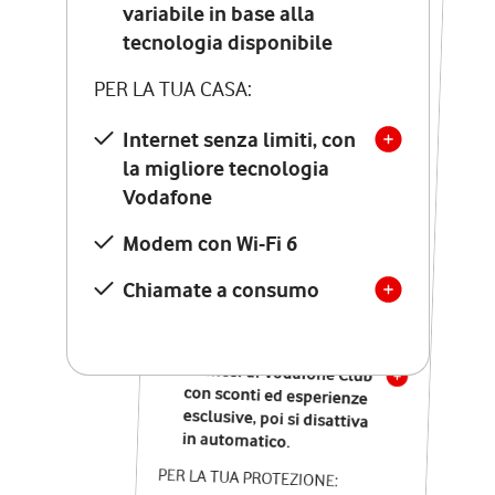
Costo di attivazione
variabile in base alla
variabile in base alla
tecnologia disponibile
tecnologia disponibile
PER LA TUA CASA:
PER LA TUA CASA:
Internet senza limiti, con
la migliore tecnologia
Internet senza limiti, con
la migliore tecnologia
Vodafone
Vodafone
Modem Seven con Wi-Fi 7
Modem con Wi-Fi 6
Chiamate illimitate verso
numeri fissi e mobili
Chiamate a consumo
nazionali
SOLO SE ATTIVI ONLINE:
12 mesi di Vodafone Club
con sconti ed esperienze
esclusive, poi si disattiva
in automatico.
PER LA TUA PROTEZIONE: