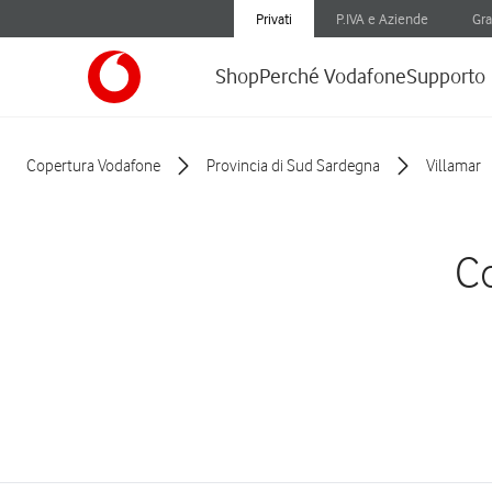
Privati
P.IVA e Aziende
Gra
Shop
Perché Vodafone
Supporto
Copertura Vodafone
Provincia di Sud Sardegna
Villamar
Co