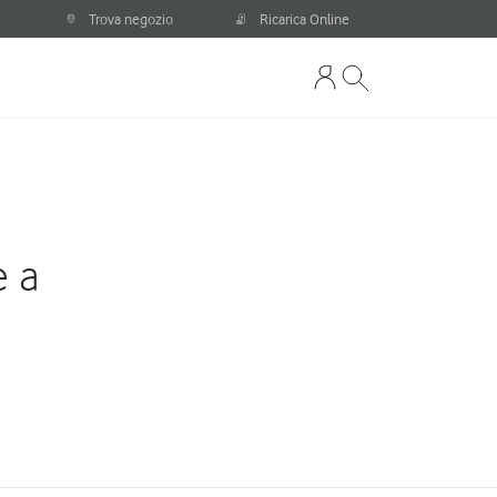
Trova negozio
Ricarica Online
e a