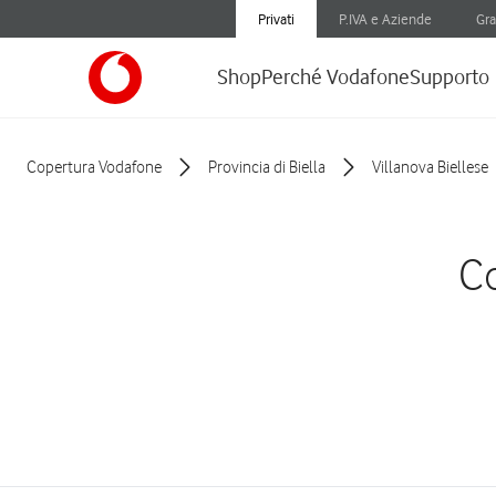
Privati
P.IVA e Aziende
Gra
Shop
Perché Vodafone
Supporto
Copertura Vodafone
Provincia di Biella
Villanova Biellese
Co