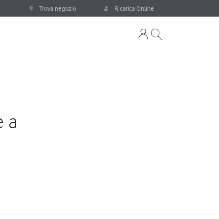
Trova negozio
Ricarica Online
e a