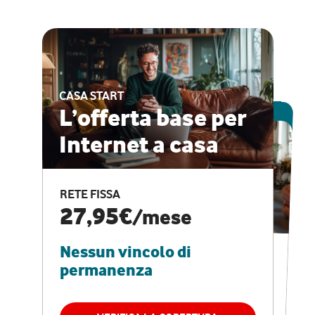
CASA START
ESCLUSIVA ONLINE
L’offerta base per
Internet a casa
CASA PRO
Internet veloce e
RETE FISSA
vantaggi speciali
27,95€
/mese
Nessun vincolo di
RETE FISSA + VODAFONE CLUB
29,95€
/mese
permanenza
Nessun vincolo di
permanenza