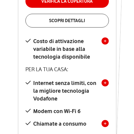
VERIFICA LA COPERTURA
VERIFICA LA COPERTURA
SCOPRI DETTAGLI
SCOPRI DETTAGLI
Costo di attivazione
Costo di attivazione
variabile in base alla
variabile in base alla
tecnologia disponibile
tecnologia disponibile
PER LA TUA CASA:
PER LA TUA CASA:
Internet senza limiti, con
la migliore tecnologia
Internet senza limiti, con
la migliore tecnologia
Vodafone
Vodafone
Modem Seven con Wi-Fi 7
Modem con Wi-Fi 6
Chiamate illimitate verso
numeri fissi e mobili
Chiamate a consumo
nazionali