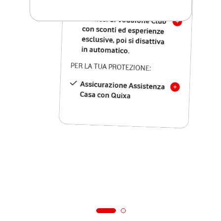
SOLO SE ATTIVI ONLINE:
12 mesi di Vodafone Club
con sconti ed esperienze
esclusive, poi si disattiva
in automatico.
PER LA TUA PROTEZIONE:
Assicurazione Assistenza
Casa con Quixa