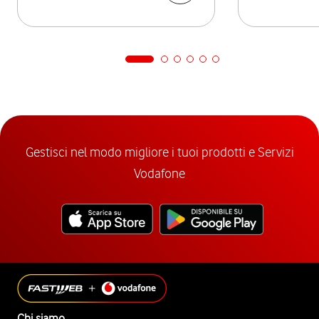
Gestisci nel modo migliore i tuoi prodotti e Servizi
Vodafone
Chi siamo