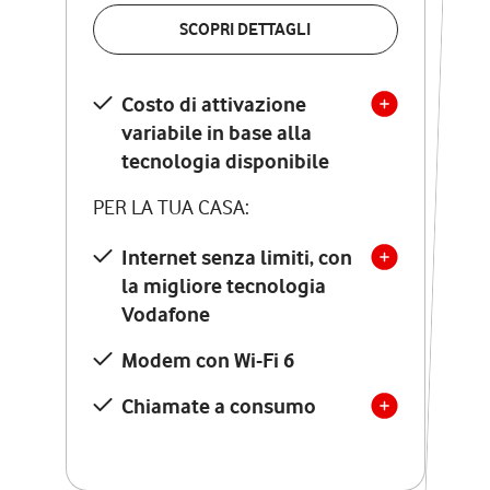
VERIFICA LA COPERTURA
SCOPRI DETTAGLI
SCOPRI DETTAGLI
Costo di attivazione
Costo di attivazione
variabile in base alla
variabile in base alla
tecnologia disponibile
tecnologia disponibile
PER LA TUA CASA:
PER LA TUA CASA:
Internet senza limiti, con
la migliore tecnologia
Internet senza limiti, con
la migliore tecnologia
Vodafone
Vodafone
Modem Seven con Wi-Fi 7
Modem con Wi-Fi 6
Chiamate illimitate verso
numeri fissi e mobili
Chiamate a consumo
nazionali
SOLO SE ATTIVI ONLINE:
12 mesi di Vodafone Club
con sconti ed esperienze
esclusive, poi si disattiva