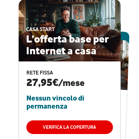
CASA START
ESCLUSIVA ONLINE
L’offerta base per
Internet a casa
CASA PRO
Internet veloce e
RETE FISSA
vantaggi speciali
27,95€
/mese
Nessun vincolo di
RETE FISSA + VODAFONE CLUB
29,95€
/mese
permanenza
Nessun vincolo di
permanenza
VERIFICA LA COPERTURA